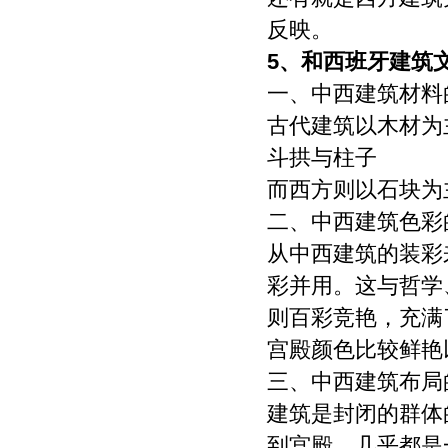
译、注释、编辑、改编、摄制。 6、 第5
条所述之网络是指通过我刊官网。 7、 投
反映。
稿人委托我刊声明，未经我方许可，任何
5、
和西班牙建筑
网站、媒体、组织不得转载、摘编其作
品。
一、中西建筑材料
古代建筑以木材为主
斗拱与柱子
而西方则以石块为主
二、中西建筑色彩
从中西建筑的装彩
彩并用。这与哲学
则百彩竞艳，充满
宫殿颜色比较鲜艳
三、中西建筑布局
建筑是封闭的群体
到宫殿，几乎都是