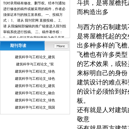
斗拱，是将屋檐托
刊对录用稿有修改、删节权。经本刊通知
进行修改的稿件或被采用的稿件，作者必
而构造出多
须保证本刊的独立发表权。 一、投稿方
式： 1、 请从 我刊官网 直接投稿 。 2、
与西方的石制建筑
请 从我编辑部编辑的推广链接进入我刊投
审稿系统进行投稿。 二、稿件著作权：
是将屋檐托起的交
1、 投稿人保证其向我刊所投之作品是其
本人或与他人合作创作之成果，或对所投
出多种多样的飞檐
期刊导读
作品拥有合法的著作权，无第三人对其作
飞檐也有许多类型
品提出可成立之权利主张。 2、 投稿人保
建筑科学与工程论文_建筑
证向我刊所投之稿件，尚未在任何媒体上
的艺术效果，或轻
建筑科学与工程论文_“双
发表。 3、 投稿人保证其作品不含有违反
建筑科学与工程论文_绿色
来标明自己的身份
宪法、法律及损害社会公共利益之内容。
4、 投稿人向我刊所投之作品不得同时向
建筑科学与工程论文_绿色
建筑设计的难点和
第三方投送，即不允许一稿多投。 5、 投
建筑科学与工程论文_建筑
稿人授予我刊享有作品专有使用权的方式
的设计必须恰到好
建筑科学与工程论文_融合
包括但不限于：通过网络向公众传播、复
板。
建筑科学与工程论文_绿色
制、摘编、表演、播放、展览、发行、摄
制电影、电视、录像制品、录制录音制
建筑科学与工程论文_我国
还有就是人对建筑
品、制作数字化制品、改编、翻译、注
敬意
释、编辑，以及出版、许可其他媒体、网
站及单位转载、摘编、播放、录制、翻
还有就是西方建筑