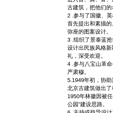
译、注释、编辑、改编、摄制。 6、 第5
条所述之网络是指通过我刊官网。 7、 投
古建筑，把他们的
稿人委托我刊声明，未经我方许可，任何
2 .参与了国徽
网站、媒体、组织不得转载、摘编其作
品。
首先提出和素描的
弥座的图案设计。
3 .组织了景泰蓝
设计出民族风格新
礼，深受欢迎。
4 .参与八宝山
严肃穆。
5.1949年初，
北京古建筑做出了
1950年林徽因
公园”建设思路。
6 .主持或指导设