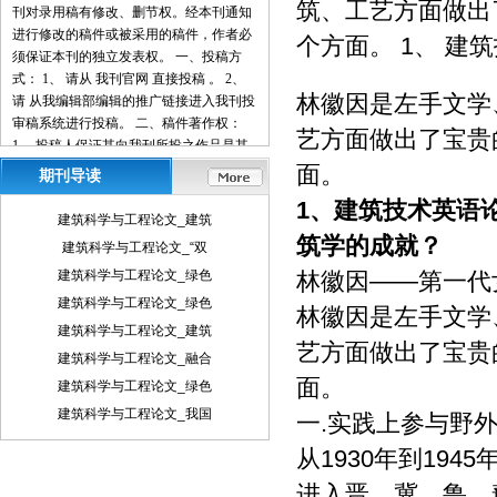
筑、工艺方面做出
刊对录用稿有修改、删节权。经本刊通知
进行修改的稿件或被采用的稿件，作者必
个方面。 1、 建
须保证本刊的独立发表权。 一、投稿方
式： 1、 请从 我刊官网 直接投稿 。 2、
林徽因是左手文学
请 从我编辑部编辑的推广链接进入我刊投
审稿系统进行投稿。 二、稿件著作权：
艺方面做出了宝贵
1、 投稿人保证其向我刊所投之作品是其
本人或与他人合作创作之成果，或对所投
面。
期刊导读
作品拥有合法的著作权，无第三人对其作
1、
建筑技术英语
品提出可成立之权利主张。 2、 投稿人保
建筑科学与工程论文_建筑
证向我刊所投之稿件，尚未在任何媒体上
筑学的成就？
建筑科学与工程论文_“双
发表。 3、 投稿人保证其作品不含有违反
建筑科学与工程论文_绿色
林徽因——第一代
宪法、法律及损害社会公共利益之内容。
4、 投稿人向我刊所投之作品不得同时向
建筑科学与工程论文_绿色
林徽因是左手文学
第三方投送，即不允许一稿多投。 5、 投
建筑科学与工程论文_建筑
稿人授予我刊享有作品专有使用权的方式
艺方面做出了宝贵
建筑科学与工程论文_融合
包括但不限于：通过网络向公众传播、复
面。
建筑科学与工程论文_绿色
制、摘编、表演、播放、展览、发行、摄
制电影、电视、录像制品、录制录音制
建筑科学与工程论文_我国
一.实践上参与野
品、制作数字化制品、改编、翻译、注
从1930年到19
释、编辑，以及出版、许可其他媒体、网
站及单位转载、摘编、播放、录制、翻
进入晋、冀、鲁、豫