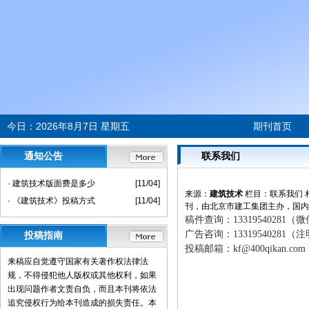
今日：
2026年8月7日 星期五
期刊首页
通知公告
联系我们
· 建筑技术版面费是多少
[11/04]
来源：
建筑技术
栏目：
联系我们
· 《建筑技术》投稿方式
[11/04]
刊，由北京市建工集团主办，国内统一
稿件查询：
13319540281
广告咨询：
13319540281
投稿指南
投稿邮箱：
kf@400qikan.com
来稿应自觉遵守国家有关著作权法律法
规，不得侵犯他人版权或其他权利，如果
出现问题作者文责自负，而且本刊将依法
追究侵权行为给本刊造成的损失责任。本