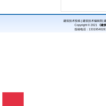
译、注释、编辑、改编、摄制。 6、 第5
条所述之网络是指通过我刊官网。 7、 投
稿人委托我刊声明，未经我方许可，任何
网站、媒体、组织不得转载、摘编其作
品。
建筑技术投稿
|
建筑技术编辑部
|
Copyright © 2021
《建
投稿电话：
13319540