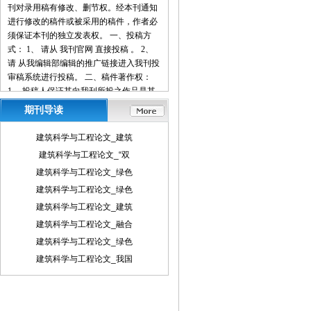
刊对录用稿有修改、删节权。经本刊通知
进行修改的稿件或被采用的稿件，作者必
须保证本刊的独立发表权。 一、投稿方
式： 1、 请从 我刊官网 直接投稿 。 2、
请 从我编辑部编辑的推广链接进入我刊投
审稿系统进行投稿。 二、稿件著作权：
1、 投稿人保证其向我刊所投之作品是其
本人或与他人合作创作之成果，或对所投
期刊导读
作品拥有合法的著作权，无第三人对其作
品提出可成立之权利主张。 2、 投稿人保
建筑科学与工程论文_建筑
证向我刊所投之稿件，尚未在任何媒体上
建筑科学与工程论文_“双
发表。 3、 投稿人保证其作品不含有违反
建筑科学与工程论文_绿色
宪法、法律及损害社会公共利益之内容。
4、 投稿人向我刊所投之作品不得同时向
建筑科学与工程论文_绿色
第三方投送，即不允许一稿多投。 5、 投
建筑科学与工程论文_建筑
稿人授予我刊享有作品专有使用权的方式
建筑科学与工程论文_融合
包括但不限于：通过网络向公众传播、复
建筑科学与工程论文_绿色
制、摘编、表演、播放、展览、发行、摄
制电影、电视、录像制品、录制录音制
建筑科学与工程论文_我国
品、制作数字化制品、改编、翻译、注
释、编辑，以及出版、许可其他媒体、网
站及单位转载、摘编、播放、录制、翻